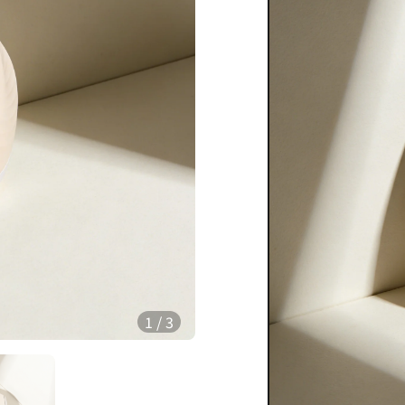
1
/
3