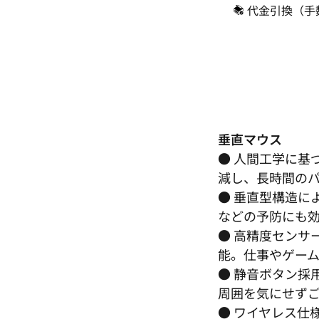
代金引換（手
垂直マウス
● 人間工学に基
減し、長時間の
● 垂直型構造に
などの予防にも
● 高精度センサ
能。仕事やゲー
● 静音ボタン採
周囲を気にせず
● ワイヤレス仕